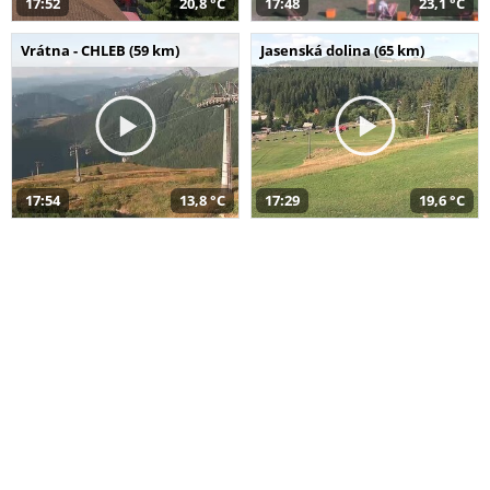
17:52
20,8 °C
17:48
23,1 °C
Vrátna - CHLEB (59 km)
Jasenská dolina (65 km)
17:54
13,8 °C
17:29
19,6 °C