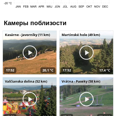
Камеры поблизости
Kasárne - Javorníky (11 km)
Martinské hole (49 km)
17:52
20,1 °C
17:52
17,4 °C
Valčianska dolina (52 km)
Vrátna - Paseky (58 km)