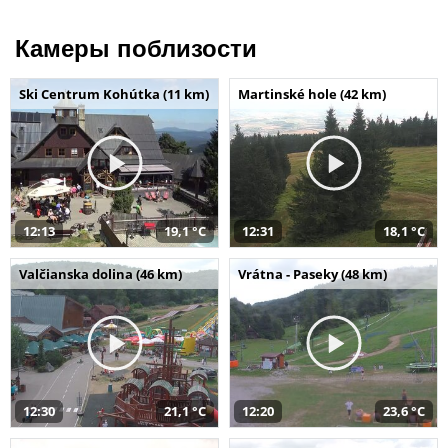
Камеры поблизости
Ski Centrum Kohútka (11 km)
Martinské hole (42 km)
12:13
19,1 °C
12:31
18,1 °C
Valčianska dolina (46 km)
Vrátna - Paseky (48 km)
12:30
21,1 °C
12:20
23,6 °C