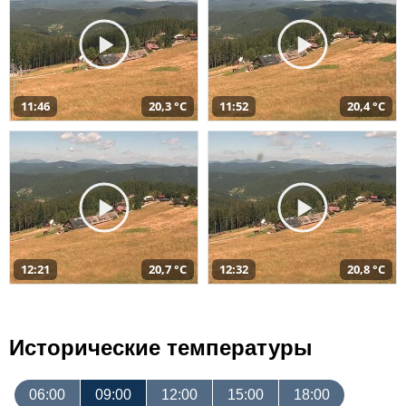
11:46
20,3 °C
11:52
20,4 °C
12:21
20,7 °C
12:32
20,8 °C
Исторические температуры
06:00
09:00
12:00
15:00
18:00