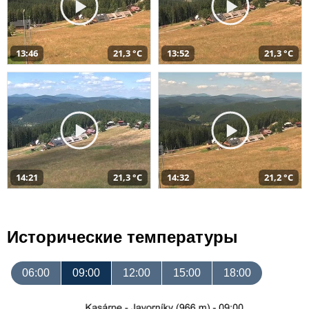
13:46
21,3 °C
13:52
21,3 °C
14:21
21,3 °C
14:32
21,2 °C
Исторические температуры
06:00
09:00
12:00
15:00
18:00