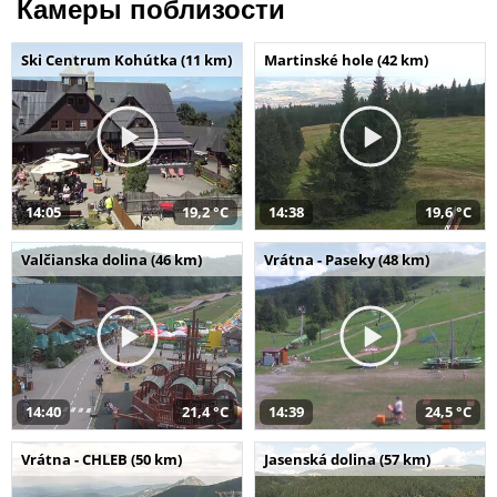
Камеры поблизости
Ski Centrum Kohútka (11 km)
Martinské hole (42 km)
14:05
19,2 °C
14:38
19,6 °C
Valčianska dolina (46 km)
Vrátna - Paseky (48 km)
14:40
21,4 °C
14:39
24,5 °C
Vrátna - CHLEB (50 km)
Jasenská dolina (57 km)