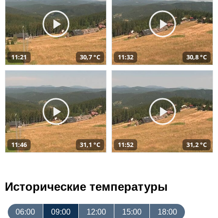
11:21
30,7 °C
11:32
30,8 °C
11:46
31,1 °C
11:52
31,2 °C
Исторические температуры
06:00
09:00
12:00
15:00
18:00