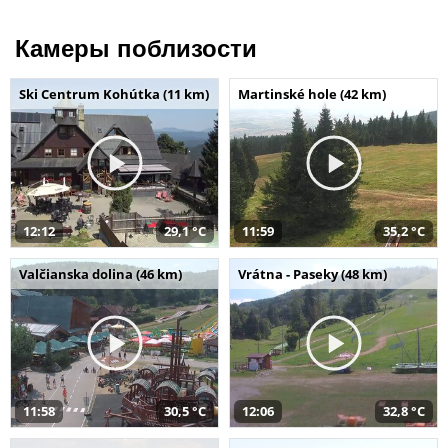
Камеры поблизости
Ski Centrum Kohútka (11 km)
Martinské hole (42 km)
12:12
29,1 °C
11:59
35,2 °C
Valčianska dolina (46 km)
Vrátna - Paseky (48 km)
11:58
30,5 °C
12:06
32,8 °C