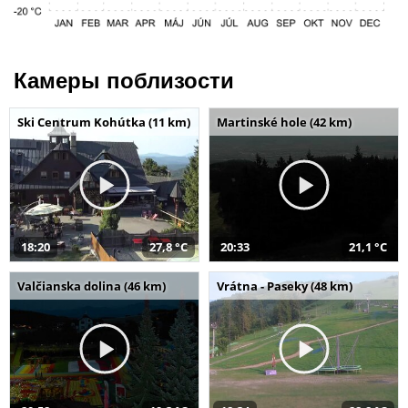
Камеры поблизости
Ski Centrum Kohútka (11 km)
Martinské hole (42 km)
18:20
27,8 °C
20:33
21,1 °C
Valčianska dolina (46 km)
Vrátna - Paseky (48 km)