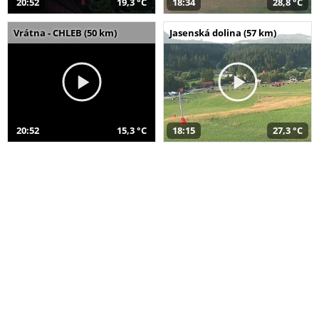
20:52
19,3 °C
18:34
28,8 °C
Vrátna - CHLEB (50 km)
Jasenská dolina (57 km)
20:52
15,3 °C
18:15
27,3 °C