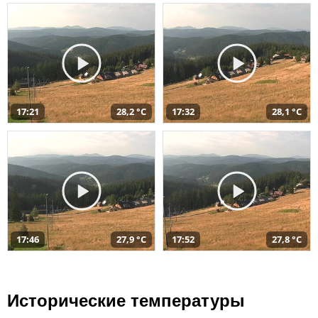
17:21
28,2 °C
17:32
28,1 °C
17:46
27,9 °C
17:52
27,8 °C
Исторические температуры