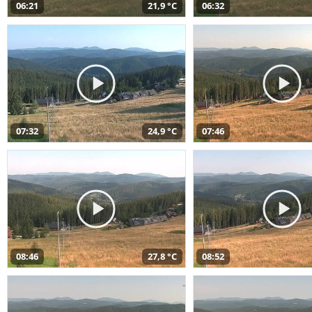
06:21
21,9 °C
06:32
07:32
24,9 °C
07:46
08:46
27,8 °C
08:52