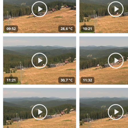
09:52
28,6 °C
10:21
11:21
30,7 °C
11:32