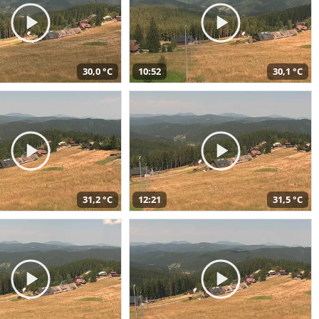
30,0 °C
10:52
30,1 °C
31,2 °C
12:21
31,5 °C