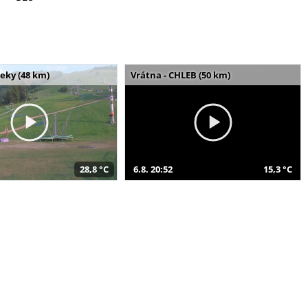
seky (48 km)
Vrátna - CHLEB (50 km)
28,8 °C
6.8. 20:52
15,3 °C