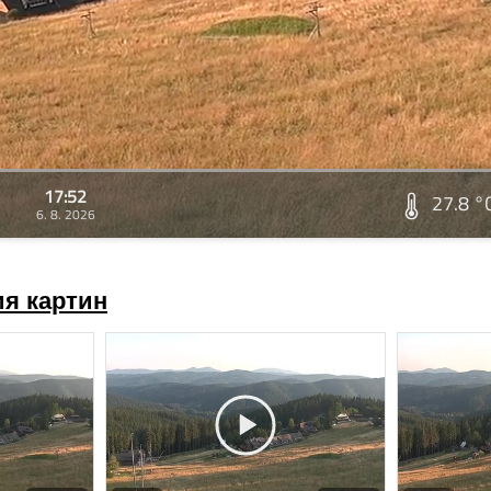
17:52
27.8 °
6. 8. 2026
я картин