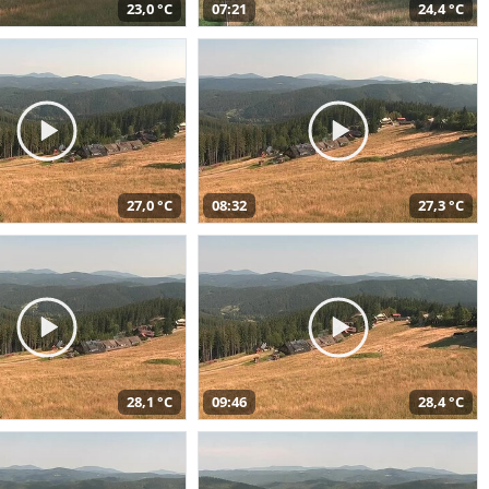
23,0 °C
07:21
24,4 °C
27,0 °C
08:32
27,3 °C
28,1 °C
09:46
28,4 °C