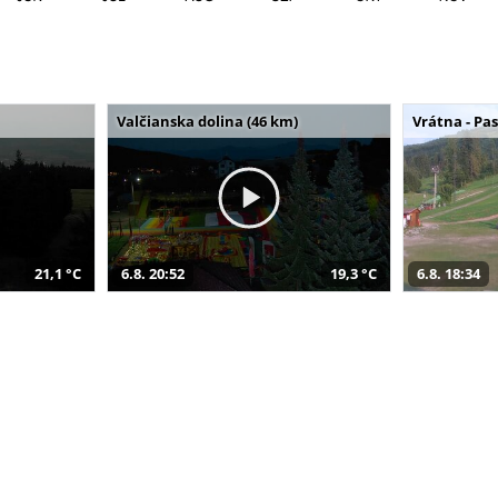
Valčianska dolina (46 km)
Vrátna - Pa
21,1 °C
6.8. 20:52
19,3 °C
6.8. 18:34