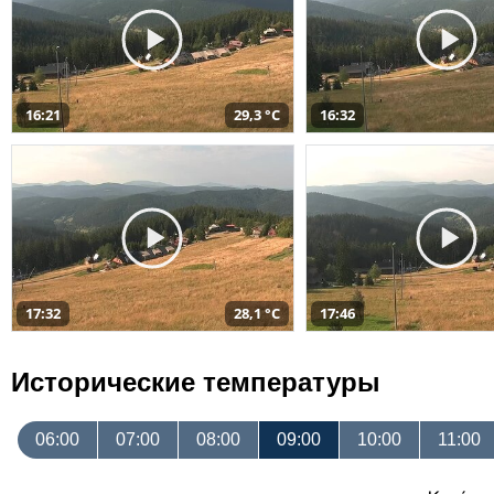
16:21
29,3 °C
16:32
17:32
28,1 °C
17:46
Исторические температуры
06:00
07:00
08:00
09:00
10:00
11:00