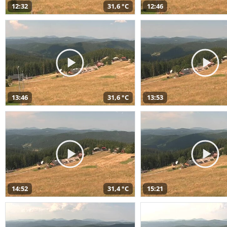
12:32
31,6 °C
12:46
13:46
31,6 °C
13:53
14:52
31,4 °C
15:21