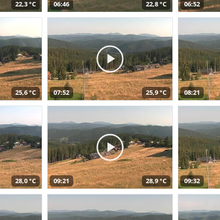
22,3 °C
06:46
22,8 °C
06:52
25,6 °C
07:52
25,9 °C
08:21
28,0 °C
09:21
28,9 °C
09:32