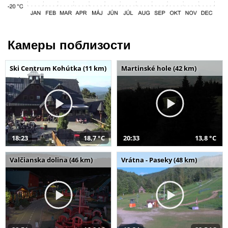
Камеры поблизости
Ski Centrum Kohútka (11 km)
Martinské hole (42 km)
18:23
18,7 °C
20:33
13,8 °C
Valčianska dolina (46 km)
Vrátna - Paseky (48 km)