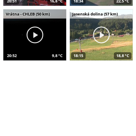
20:51
16,8 °C
18:34
22,5 °C
Vrátna - CHLEB (50 km)
Jasenská dolina (57 km)
20:52
9,8 °C
18:15
18,8 °C