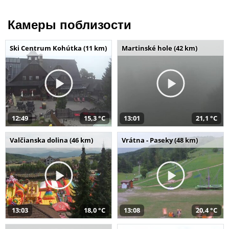
Камеры поблизости
Ski Centrum Kohútka (11 km)
Martinské hole (42 km)
12:49
15,3 °C
13:01
21,1 °C
Valčianska dolina (46 km)
Vrátna - Paseky (48 km)
13:03
18,0 °C
13:08
20,4 °C