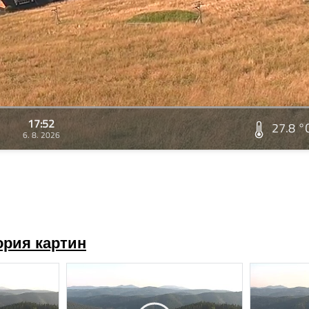
17:52
27.8 °
6. 8. 2026
ория картин