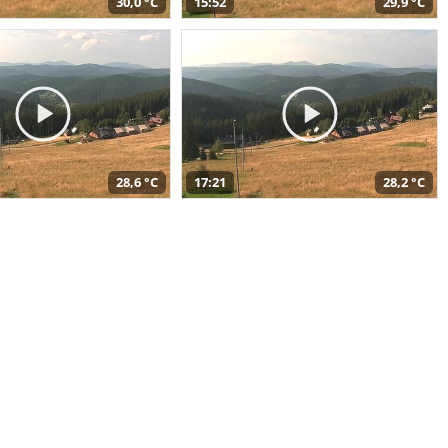
30,0 °C
15:52
29,9 °C
28,6 °C
17:21
28,2 °C