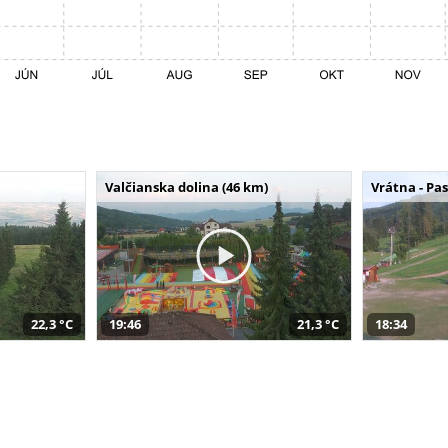
Valčianska dolina (46 km)
Vrátna - Pa
22,3 °C
19:46
21,3 °C
18:34