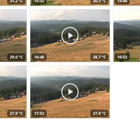
31,2 °C
15:32
30,3 °C
15:46
29,0 °C
16:46
28,7 °C
16:52
27,9 °C
17:52
27,8 °C