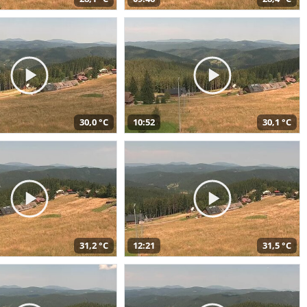
30,0 °C
10:52
30,1 °C
31,2 °C
12:21
31,5 °C