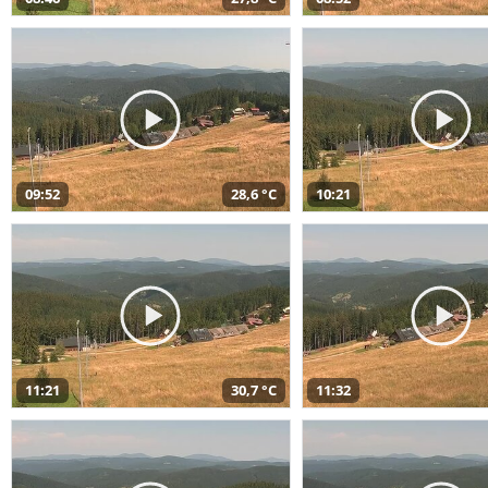
09:52
28,6 °C
10:21
11:21
30,7 °C
11:32