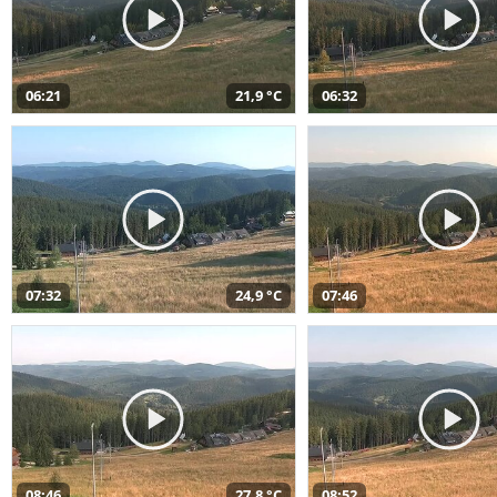
06:21
21,9 °C
06:32
07:32
24,9 °C
07:46
08:46
27,8 °C
08:52