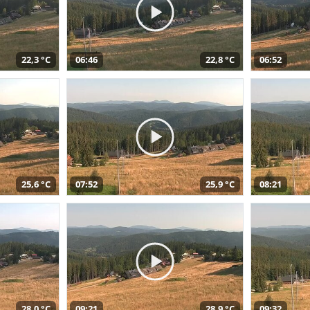
22,3 °C
06:46
22,8 °C
06:52
25,6 °C
07:52
25,9 °C
08:21
28,0 °C
09:21
28,9 °C
09:32