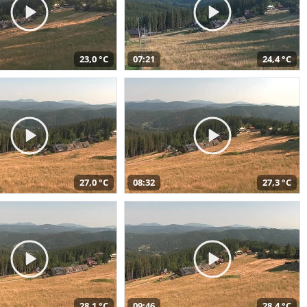
23,0 °C
07:21
24,4 °C
27,0 °C
08:32
27,3 °C
28,1 °C
09:46
28,4 °C