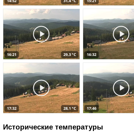
14:52
31,4 °C
15:21
16:21
29,3 °C
16:32
17:32
28,1 °C
17:46
Исторические температуры