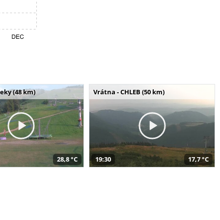
seky (48 km)
Vrátna - CHLEB (50 km)
28,8 °C
19:30
17,7 °C