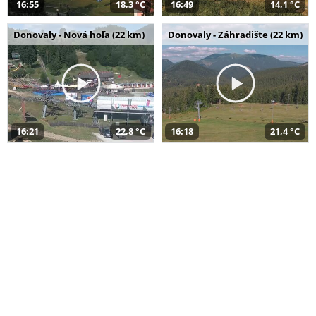
16:55
18,3 °C
16:49
14,1 °C
Donovaly - Nová hoľa (22 km)
Donovaly - Záhradište (22 km)
16:21
22,8 °C
16:18
21,4 °C