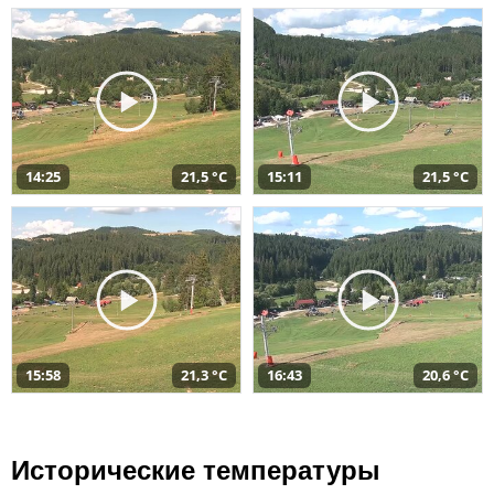
14:25
21,5 °C
15:11
21,5 °C
15:58
21,3 °C
16:43
20,6 °C
Исторические температуры