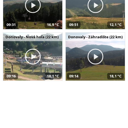
09:31
16,9 °C
09:51
12,1 °C
Donovaly - Nová hoľa (22 km)
Donovaly - Záhradište (22 km)
09:16
18,1 °C
09:14
18,1 °C