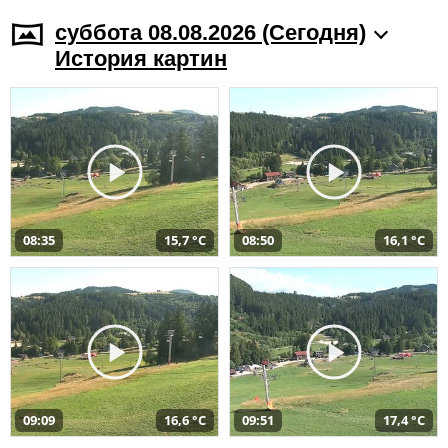
суббота 08.08.2026 (Cегодня)
История картин
08:35
15,7 °C
08:50
16,1 °C
09:09
16,6 °C
09:51
17,4 °C