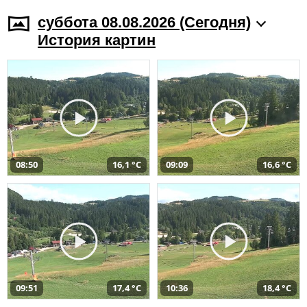
суббота 08.08.2026 (Cегодня)
История картин
08:50
16,1 °C
09:09
16,6 °C
09:51
17,4 °C
10:36
18,4 °C