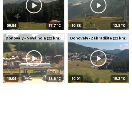
09:54
17,7 °C
10:38
12,8 °C
Donovaly - Nová hoľa (22 km)
Donovaly - Záhradište (22 km)
10:04
18,6 °C
10:01
19,2 °C