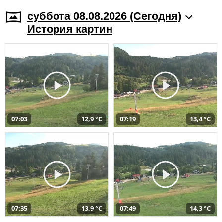
суббота 08.08.2026 (Cегодня)
История картин
07:03
12,9 °C
07:19
13,4 °C
07:35
13,9 °C
07:49
14,3 °C