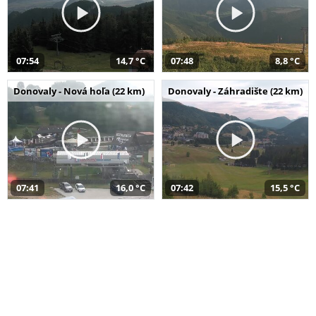
07:54
14,7 °C
07:48
8,8 °C
Donovaly - Nová hoľa (22 km)
Donovaly - Záhradište (22 km)
07:41
16,0 °C
07:42
15,5 °C