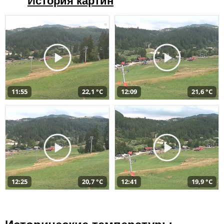
История картин
11:55
22,1 °C
12:09
21,6 °C
12:25
20,7 °C
12:41
19,9 °C