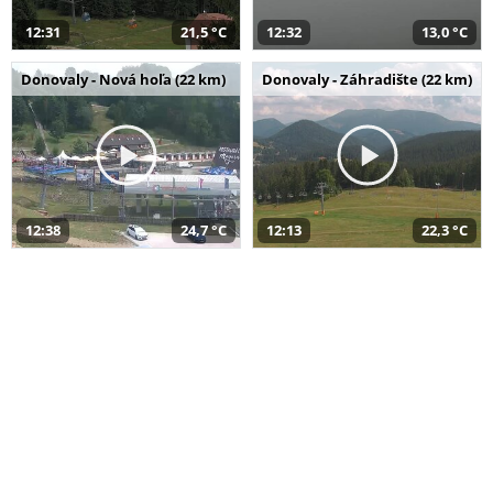
12:31
21,5 °C
12:32
13,0 °C
Donovaly - Nová hoľa (22 km)
Donovaly - Záhradište (22 km)
12:38
24,7 °C
12:13
22,3 °C