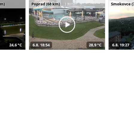
km)
Poprad (68 km)
Smokovce (
24,6 °C
6.8. 18:54
28,9 °C
6.8. 19:27