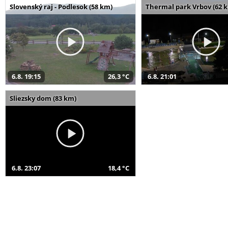
Slovenský raj - Podlesok (58 km)
Thermal park Vrbov (62 
6.8. 19:15
26,3 °C
6.8. 21:01
Sliezsky dom (83 km)
6.8. 23:07
18,4 °C