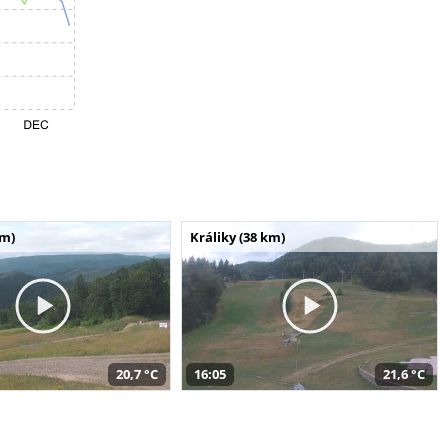
km)
Králiky (38 km)
20,7 °C
16:05
21,6 °C