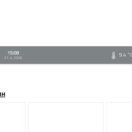
15:08
9.4 °
21. 4. 2026
ин