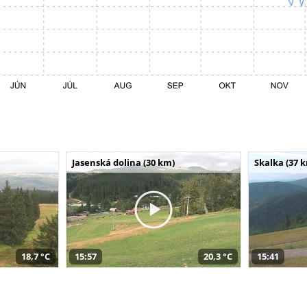
Jasenská dolina (30 km)
Skalka (37 
18,7 °C
15:57
20,3 °C
15:41