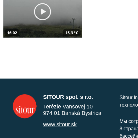
16:02
15,3 °C
SITOUR spol. s r.o.
Sitour I
техноло
Terézie Vansovej 10
974 01 Banská Bystrica
Мы сотр
www.sitour.sk
8 стран
бассейн