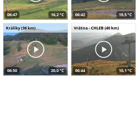
06:47
16,2 °C
06:42
19,5 °C
Králiky (38 km)
Vrátna - CHLEB (40 km)
06:50
20,0 °C
06:44
10,1 °C