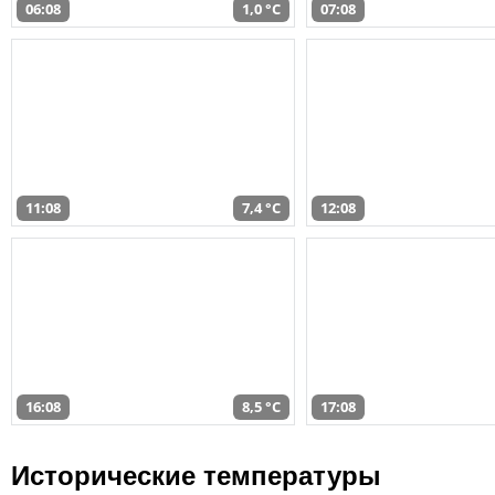
06:08
1,0 °C
07:08
11:08
7,4 °C
12:08
16:08
8,5 °C
17:08
Исторические температуры