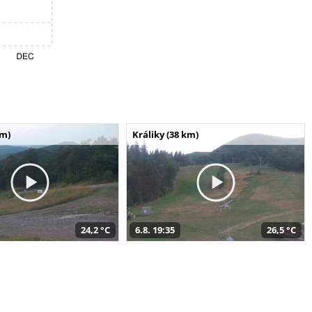
km)
Králiky (38 km)
24,2 °C
6.8. 19:35
26,5 °C