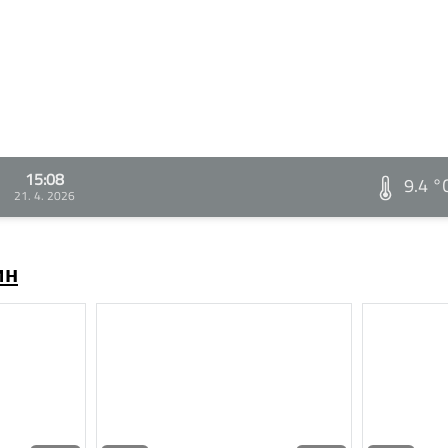
15:08
9.4 °
21. 4. 2026
ин