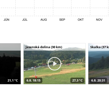
Jasenská dolina (30 km)
Skalka (37 
21,1 °C
6.8. 18:15
27,3 °C
6.8. 20:31