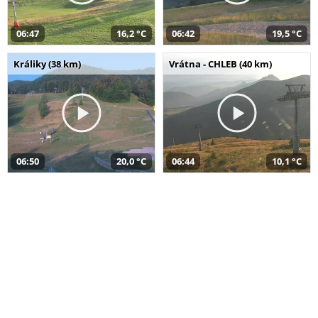
06:47
16,2 °C
06:42
19,5 °C
Králiky (38 km)
Vrátna - CHLEB (40 km)
06:50
20,0 °C
06:44
10,1 °C