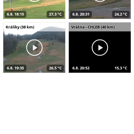
6.8. 18:15
27,3 °C
6.8. 20:31
24,2 °C
Králiky (38 km)
Vrátna - CHLEB (40 km)
6.8. 19:35
26,5 °C
6.8. 20:52
15,3 °C