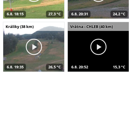
6.8. 18:15
27,3 °C
6.8. 20:31
24,2 °C
Králiky (38 km)
Vrátna - CHLEB (40 km)
6.8. 19:35
26,5 °C
6.8. 20:52
15,3 °C