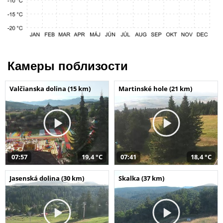
Камеры поблизости
Valčianska dolina (15 km)
Martinské hole (21 km)
07:57
19,4 °C
07:41
18,4 °C
Jasenská dolina (30 km)
Skalka (37 km)