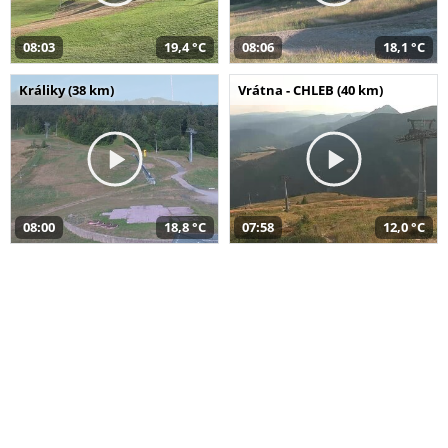
08:03
19,4 °C
08:06
18,1 °C
Králiky (38 km)
Vrátna - CHLEB (40 km)
08:00
18,8 °C
07:58
12,0 °C