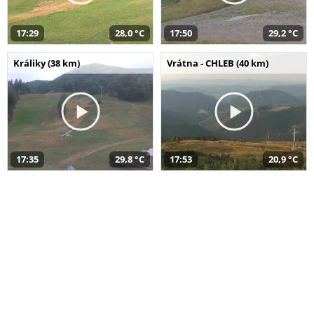
17:29
28,0 °C
17:50
29,2 °C
Králiky (38 km)
Vrátna - CHLEB (40 km)
17:35
29,8 °C
17:53
20,9 °C