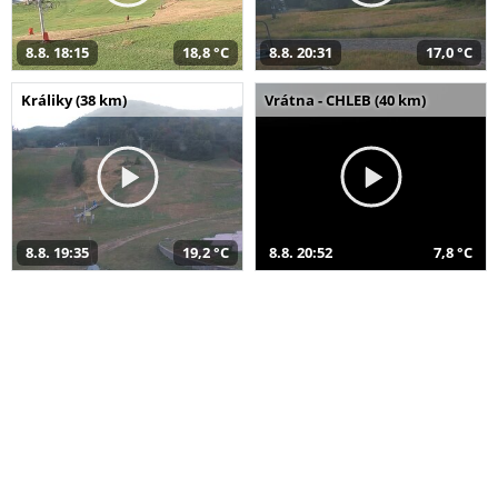
8.8. 18:15
18,8 °C
8.8. 20:31
17,0 °C
Králiky (38 km)
Vrátna - CHLEB (40 km)
8.8. 19:35
19,2 °C
8.8. 20:52
7,8 °C