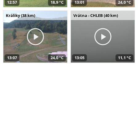
12:57
18,9 °C
13:01
24,0 °C
Králiky (38 km)
Vrátna - CHLEB (40 km)
13:07
24,0 °C
13:05
11,1 °C