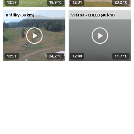
12:57
18,9 °C
12:31
23,2 °C
Králiky (38 km)
Vrátna - CHLEB (40 km)
12:51
24,2 °C
12:49
11,7 °C