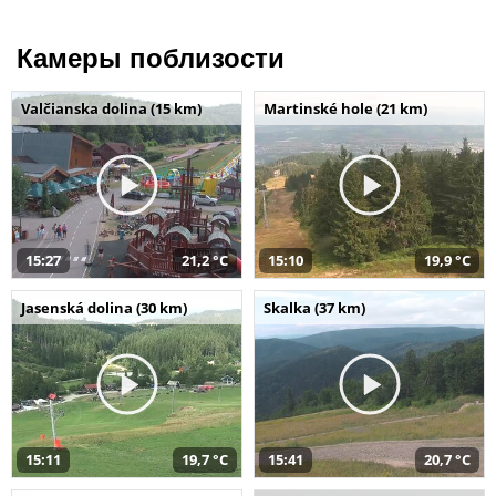
Камеры поблизости
Valčianska dolina (15 km)
Martinské hole (21 km)
15:27
21,2 °C
15:10
19,9 °C
Jasenská dolina (30 km)
Skalka (37 km)
15:11
19,7 °C
15:41
20,7 °C