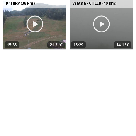
Králiky (38 km)
Vrátna - CHLEB (40 km)
15:35
21,3 °C
15:29
14,1 °C