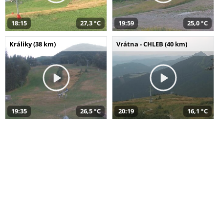
18:15
27,3 °C
19:59
25,0 °C
Králiky (38 km)
Vrátna - CHLEB (40 km)
19:35
26,5 °C
20:19
16,1 °C