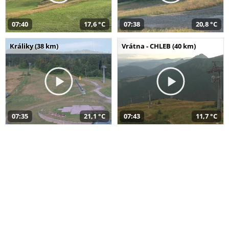
07:40
17,6 °C
07:38
20,8 °C
Králiky (38 km)
Vrátna - CHLEB (40 km)
07:35
21,1 °C
07:43
11,7 °C