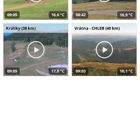
09:05
16,6 °C
08:42
16,9 °C
Králiky (38 km)
Vrátna - CHLEB (40 km)
09:05
17,8 °C
09:03
10,1 °C