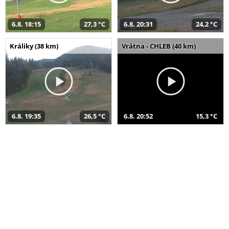
6.8. 18:15
27,3 °C
6.8. 20:31
24,2 °C
Králiky (38 km)
Vrátna - CHLEB (40 km)
6.8. 19:35
26,5 °C
6.8. 20:52
15,3 °C