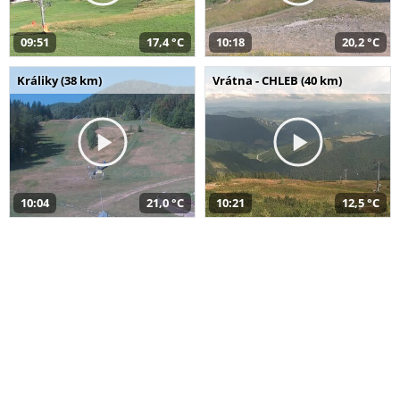
09:51
17,4 °C
10:18
20,2 °C
Králiky (38 km)
Vrátna - CHLEB (40 km)
10:04
21,0 °C
10:21
12,5 °C