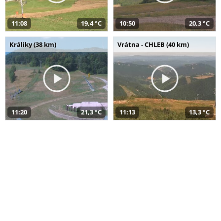
11:08
19,4 °C
10:50
20,3 °C
Králiky (38 km)
Vrátna - CHLEB (40 km)
11:20
21,3 °C
11:13
13,3 °C