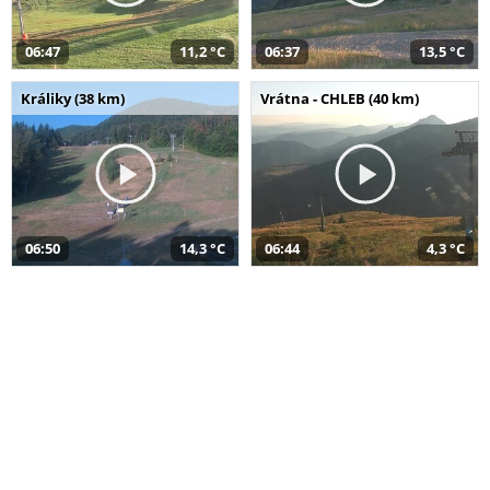
06:47
11,2 °C
06:37
13,5 °C
Králiky (38 km)
Vrátna - CHLEB (40 km)
06:50
14,3 °C
06:44
4,3 °C