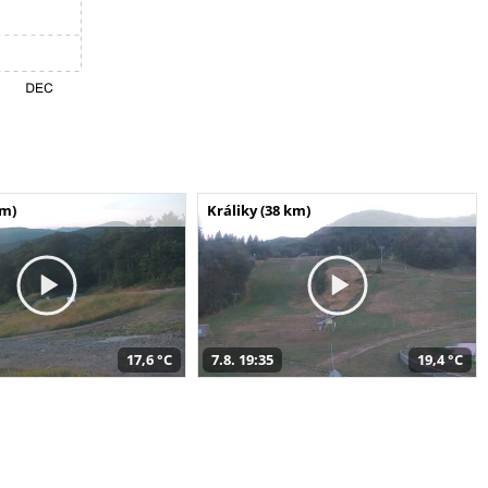
km)
Králiky (38 km)
17,6 °C
7.8. 19:35
19,4 °C