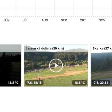
Jasenská dolina (30 km)
Skalka (37 
13,8 °C
7.8. 18:15
18,8 °C
7.8. 20:31