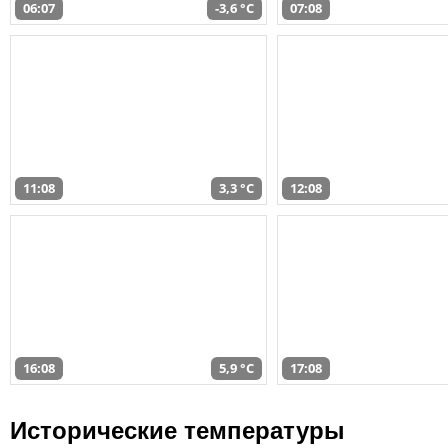
06:07
-3,6 °C
07:08
11:08
3,3 °C
12:08
16:08
5,9 °C
17:08
Исторические температуры