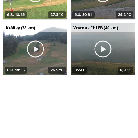
6.8. 18:15
27,3 °C
6.8. 20:31
24,2 °C
Králiky (38 km)
Vrátna - CHLEB (40 km)
6.8. 19:35
26,5 °C
05:41
8,8 °C