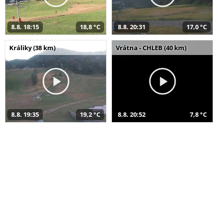
8.8. 18:15
18,8 °C
8.8. 20:31
17,0 °C
Králiky (38 km)
Vrátna - CHLEB (40 km)
8.8. 19:35
19,2 °C
8.8. 20:52
7,8 °C