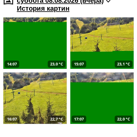
суббота 08.08.2026 (вчера)
История картин
14:07
23,0 °C
15:07
23,1 °C
16:07
22,7 °C
17:07
22,0 °C