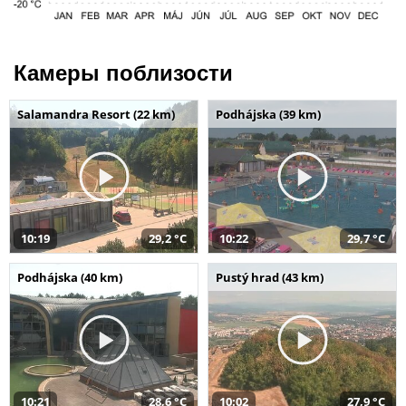
Камеры поблизости
Salamandra Resort (22 km)
Podhájska (39 km)
10:19
29,2 °C
10:22
29,7 °C
Podhájska (40 km)
Pustý hrad (43 km)
10:21
28,6 °C
10:02
27,9 °C