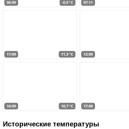
06:09
-0,5 °C
07:11
11:09
11,3 °C
12:09
16:09
10,7 °C
17:08
Исторические температуры