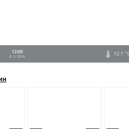
12:09
12.1 °
6. 3. 2026
ин