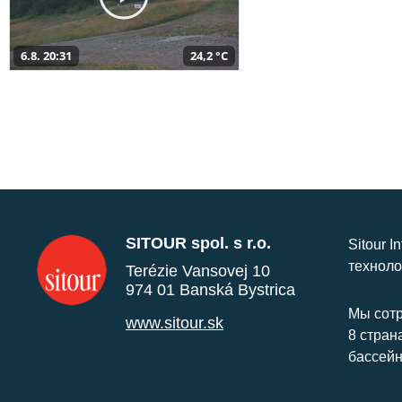
6.8. 20:31
24,2 °C
SITOUR spol. s r.o.
Sitour I
техноло
Terézie Vansovej 10
974 01 Banská Bystrica
Мы сотр
www.sitour.sk
8 стран
бассейн