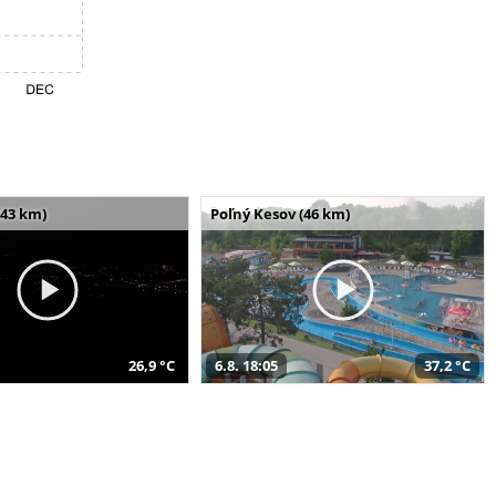
(43 km)
Poľný Kesov (46 km)
26,9 °C
6.8. 18:05
37,2 °C