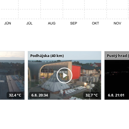
Podhájska (40 km)
Pustý hrad 
32,4 °C
6.8. 20:34
32,7 °C
6.8. 21:01