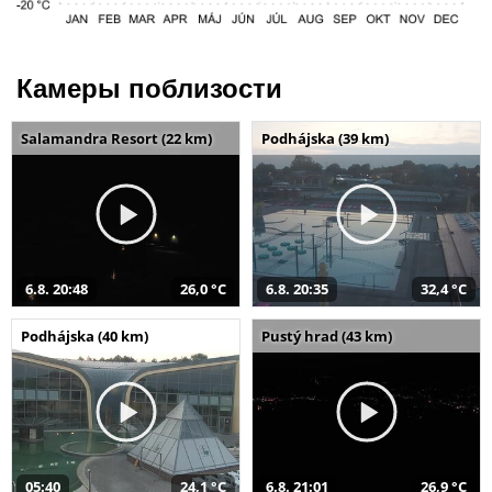
Камеры поблизости
Salamandra Resort (22 km)
Podhájska (39 km)
6.8. 20:48
26,0 °C
6.8. 20:35
32,4 °C
Podhájska (40 km)
Pustý hrad (43 km)
05:40
24,1 °C
6.8. 21:01
26,9 °C