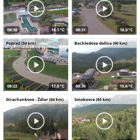
08:38
18,1 °C
08:31
18,0 °C
Poprad (59 km)
Bachledova dolina (60 km)
08:22
17,8 °C
08:36
15,6 °C
Strachankovo - Ždiar (64 km)
Smokovce (65 km)