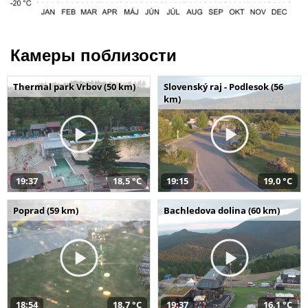
Камеры поблизости
Thermal park Vrbov (50 km)
Slovenský raj - Podlesok (56
km)
19:37
18,5 °C
19:15
19,0 °C
Poprad (59 km)
Bachledova dolina (60 km)
18:54
18,7 °C
19:37
16,1 °C