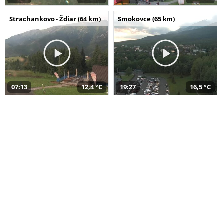
Strachankovo - Ždiar (64 km)
Smokovce (65 km)
07:13
12,4 °C
19:27
16,5 °C