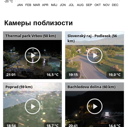
Камеры поблизости
Thermal park Vrbov (50 km)
Slovenský raj - Podlesok (56
km)
21:01
16,5 °C
19:15
19,0 °C
Poprad (59 km)
Bachledova dolina (60 km)
18:54
18,7 °C
20:41
14,6 °C