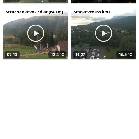
Strachankovo - Ždiar (64 km)
Smokovce (65 km)
07:13
12,4 °C
19:27
16,5 °C