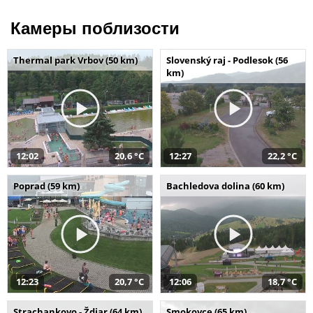
Камеры поблизости
Thermal park Vrbov (50 km)
Slovenský raj - Podlesok (56
km)
12:02
20,6 °C
12:27
22,2 °C
Poprad (59 km)
Bachledova dolina (60 km)
12:23
20,7 °C
12:06
18,7 °C
Strachankovo - Ždiar (64 km)
Smokovce (65 km)