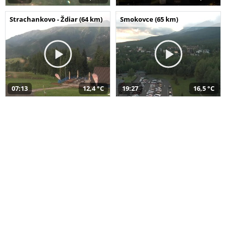
Strachankovo - Ždiar (64 km)
Smokovce (65 km)
07:13
12,4 °C
19:27
16,5 °C