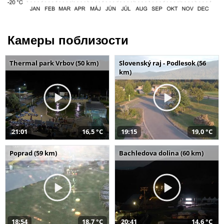
Камеры поблизости
Thermal park Vrbov (50 km)
Slovenský raj - Podlesok (56
km)
21:01
16,5 °C
19:15
19,0 °C
Poprad (59 km)
Bachledova dolina (60 km)
18:54
18,7 °C
20:41
14,6 °C