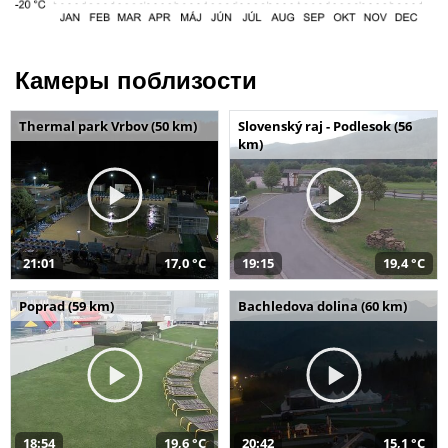
Камеры поблизости
Thermal park Vrbov (50 km)
Slovenský raj - Podlesok (56
km)
21:01
17,0 °C
19:15
19,4 °C
Poprad (59 km)
Bachledova dolina (60 km)
18:54
19,6 °C
20:42
15,1 °C