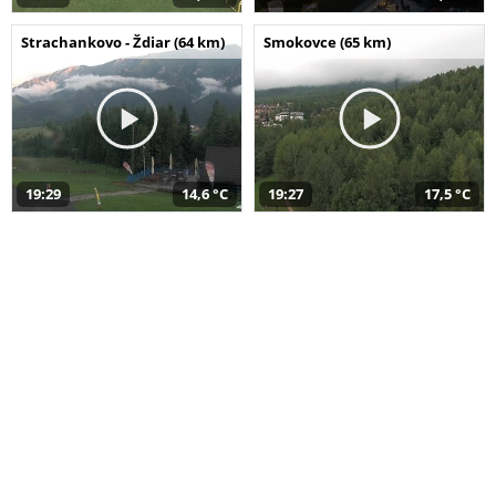
Strachankovo - Ždiar (64 km)
Smokovce (65 km)
19:29
14,6 °C
19:27
17,5 °C