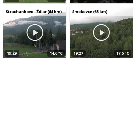
Strachankovo - Ždiar (64 km)
Smokovce (65 km)
19:29
14,6 °C
19:27
17,5 °C