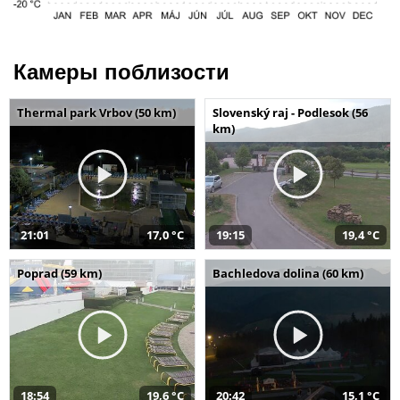
Камеры поблизости
Thermal park Vrbov (50 km)
Slovenský raj - Podlesok (56
km)
21:01
17,0 °C
19:15
19,4 °C
Poprad (59 km)
Bachledova dolina (60 km)
18:54
19,6 °C
20:42
15,1 °C