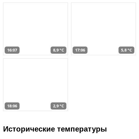
16:07
8,9 °C
17:06
5,8 °C
18:06
2,9 °C
Исторические температуры