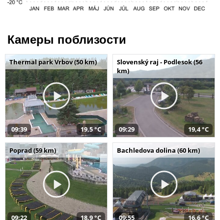
Камеры поблизости
Thermal park Vrbov (50 km)
Slovenský raj - Podlesok (56
km)
09:39
19,5 °C
09:29
19,4 °C
Poprad (59 km)
Bachledova dolina (60 km)
09:22
18,9 °C
09:55
16,6 °C