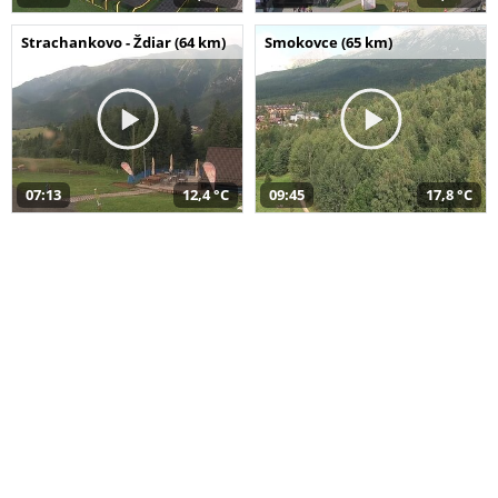
Strachankovo - Ždiar (64 km)
Smokovce (65 km)
07:13
12,4 °C
09:45
17,8 °C