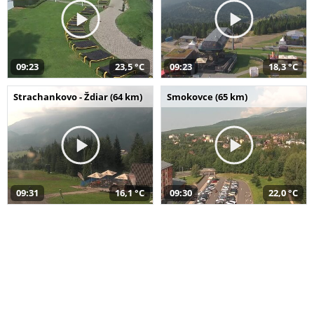
09:23
23,5 °C
09:23
18,3 °C
Strachankovo - Ždiar (64 km)
Smokovce (65 km)
09:31
16,1 °C
09:30
22,0 °C