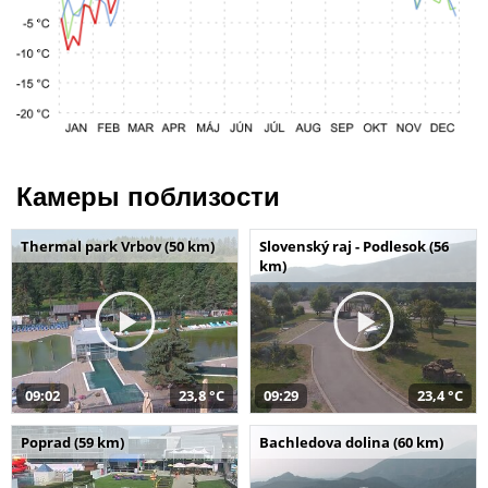
Камеры поблизости
Thermal park Vrbov (50 km)
Slovenský raj - Podlesok (56
km)
09:02
23,8 °C
09:29
23,4 °C
Poprad (59 km)
Bachledova dolina (60 km)