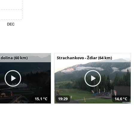
dolina (60 km)
Strachankovo - Ždiar (64 km)
15,1 °C
19:29
14,6 °C