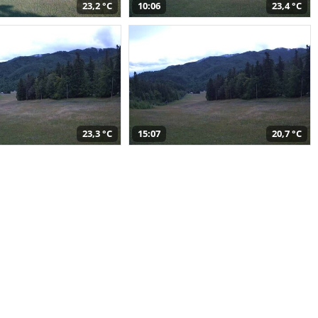
23,2 °C
10:06
23,4 °C
23,3 °C
15:07
20,7 °C