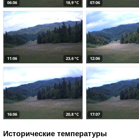
06:06
18,9 °C
07:06
11:06
23,6 °C
12:06
16:06
20,8 °C
17:07
Исторические температуры