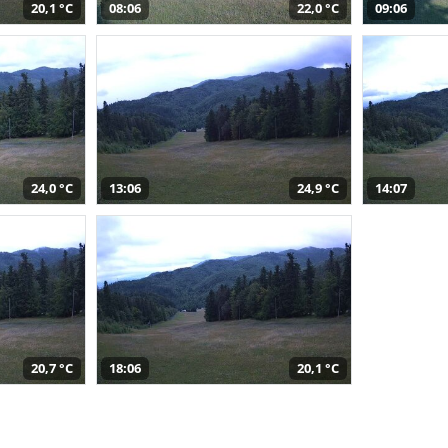
20,1 °C
08:06
22,0 °C
09:06
24,0 °C
13:06
24,9 °C
14:07
20,7 °C
18:06
20,1 °C