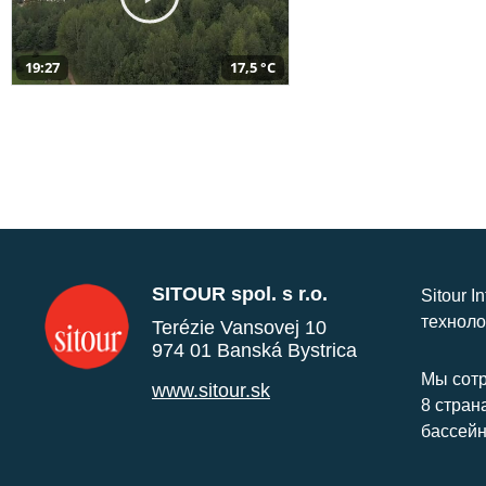
19:27
17,5 °C
SITOUR spol. s r.o.
Sitour I
техноло
Terézie Vansovej 10
974 01 Banská Bystrica
Мы сотр
www.sitour.sk
8 стран
бассейн